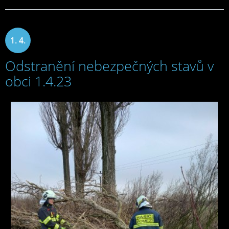
1. 4.
Odstranění nebezpečných stavů v
2023
obci 1.4.23