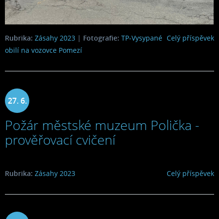
Rubrika:
Zásahy 2023
|
Fotografie:
TP-Vysypané
Celý příspěvek
obilí na vozovce Pomezí
27. 6.
Požár městské muzeum Polička -
2023
prověřovací cvičení
Rubrika:
Zásahy 2023
Celý příspěvek