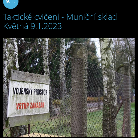
9. 1.
Taktické cvičení - Muniční sklad
2023
Květná 9.1.2023