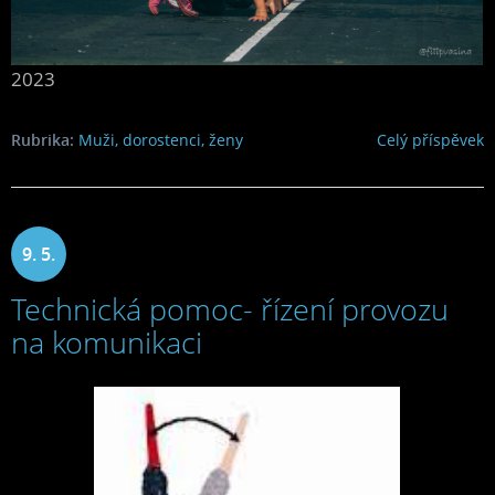
2023
Rubrika:
Muži, dorostenci, ženy
Celý příspěvek
9. 5.
Technická pomoc- řízení provozu
2023
na komunikaci