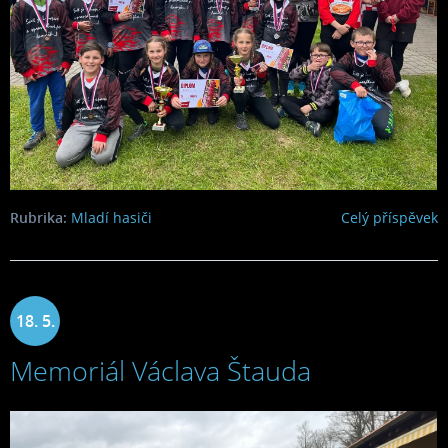
Rubrika:
Mladí hasiči
Celý příspěvek
18. 5.
Memoriál Václava Štauda
2023