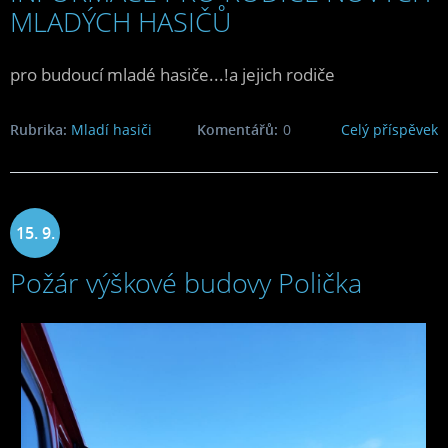
MLADÝCH HASIČŮ
pro budoucí mladé hasiče...!a jejich rodiče
Rubrika:
Mladí hasiči
Komentářů:
0
Celý příspěvek
15. 9.
Požár výškové budovy Polička
2023