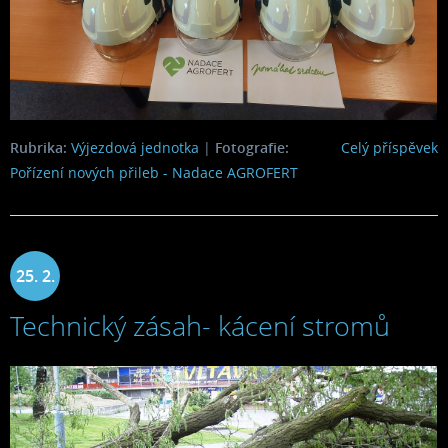
Rubrika:
Výjezdová jednotka
|
Fotografie:
Celý příspěvek
Pořízení nových přileb - Nadace AGROFERT
25. 2.
Technický zásah- kácení stromů
2023