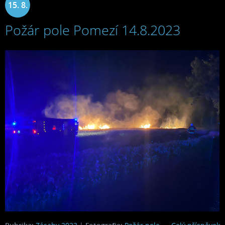
15. 8.
Požár pole Pomezí 14.8.2023
2023