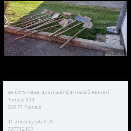
SH ČMS - Sbor dobrovolných hasičů Pomezí
Pomezí 309
569 71 Pomezí
ID schránky y4u5t2k
737712107