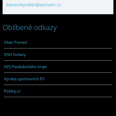
bacovskyrobin@seznam.cz
Oblíbené odkazy
Obec Pomezí
OSH Svitavy
HZS Pardubického kraje
Výroba sportovních PS
Požáry.cz