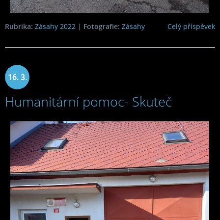
Rubrika:
Zásahy 2022
|
Fotografie:
Zásahy
Celý příspěvek
16. 3.
Humanitární pomoc- Skuteč
2022