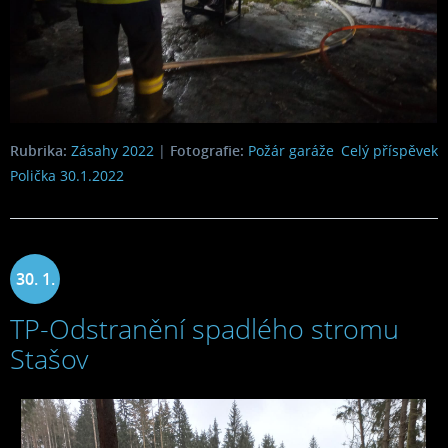
Rubrika:
Zásahy 2022
|
Fotografie:
Požár garáže
Celý příspěvek
Polička 30.1.2022
30. 1.
TP-Odstranění spadlého stromu
2022
Stašov