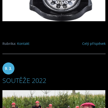
Rubrika:
Kontakt
Celý příspěvek
9. 3.
SOUTĚŽE 2022
2022