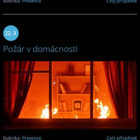
Rubrika:
Prevence
Celý příspěvek
22. 3.
Požár v domácnosti
2022
Rubrika:
Prevence
Celý příspěvek