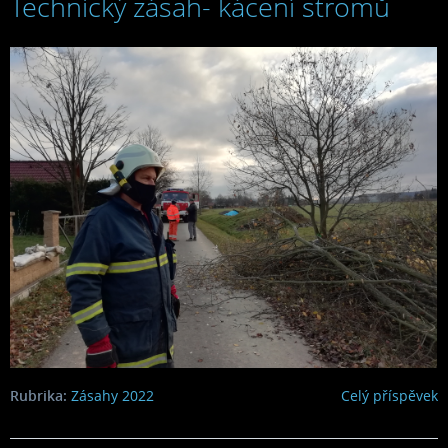
Technický zásah- kácení stromů
2022
Rubrika:
Zásahy 2022
Celý příspěvek