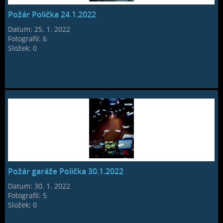
Požár Polička 24.1.2022
Datum:
25. 1. 2022
Fotografií:
6
Složek:
0
Požár garáže Polička 30.1.2022
Datum:
30. 1. 2022
Fotografií:
5
Složek:
0