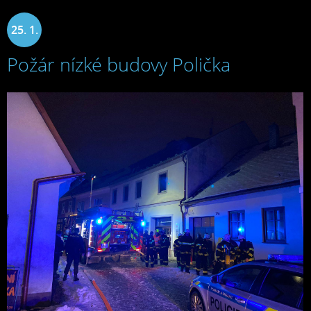
25. 1.
Požár nízké budovy Polička
2022