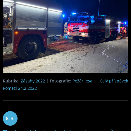
Rubrika:
Zásahy 2022
|
Fotografie:
Požár lesa
Celý příspěvek
Pomezí 24.2.2022
8. 3.