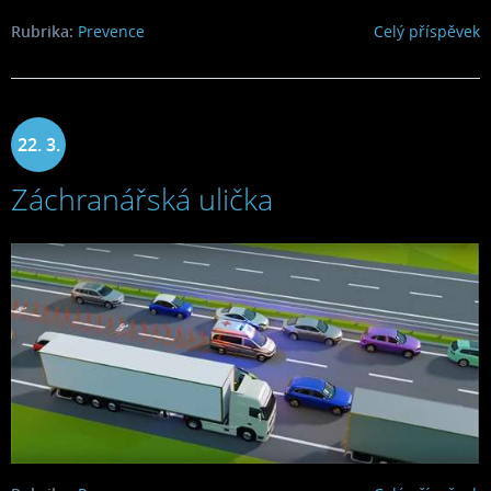
Rubrika:
Prevence
Celý příspěvek
22. 3.
Záchranářská ulička
2022