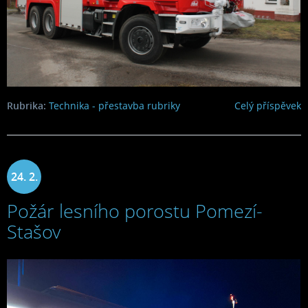
Rubrika:
Technika - přestavba rubriky
Celý příspěvek
24. 2.
Požár lesního porostu Pomezí-
2022
Stašov