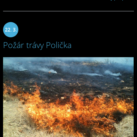
22. 3.
Požár trávy Polička
2022