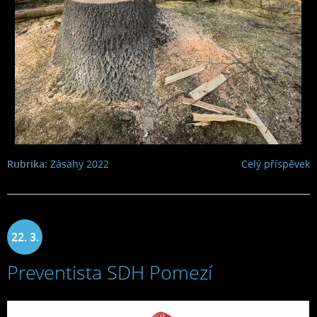
Rubrika:
Zásahy 2022
Celý příspěvek
22. 3.
Preventista SDH Pomezí
2022