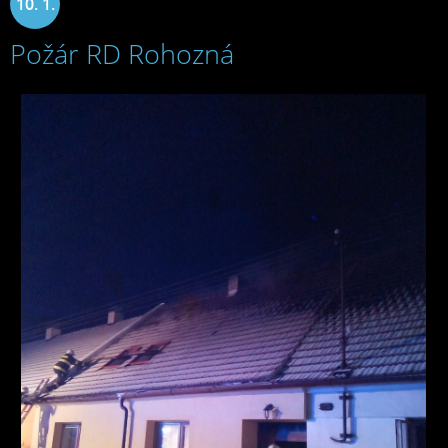
10. 1.
Požár RD Rohozná
2022