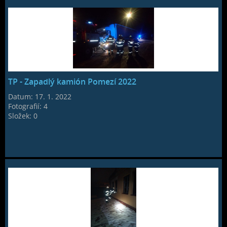
TP - Zapadlý kamión Pomezí 2022
Datum:
17. 1. 2022
Fotografií:
4
Složek:
0