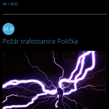
30.1.2022
21. 2.
Požár trafostanice Polička
2022