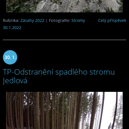
Rubrika:
Zásahy 2022
|
Fotografie:
Stromy
Celý příspěvek
30.1.2022
30. 1.
TP-Odstranění spadlého stromu
2022
Jedlová