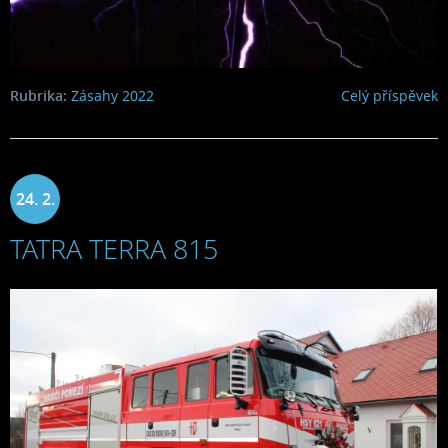
Rubrika:
Zásahy 2022
Celý příspěvek
24. 2.
TATRA TERRA 815
2022