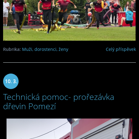
Rubrika:
Muži, dorostenci, ženy
Celý příspěvek
10. 3.
Technická pomoc- prořezávka
2022
dřevin Pomezí