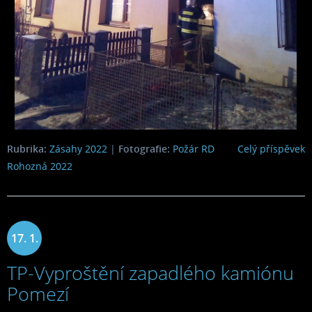
Rubrika:
Zásahy 2022
|
Fotografie:
Požár RD
Celý příspěvek
Rohozná 2022
17. 1.
TP-Vyproštění zapadlého kamiónu
2022
Pomezí