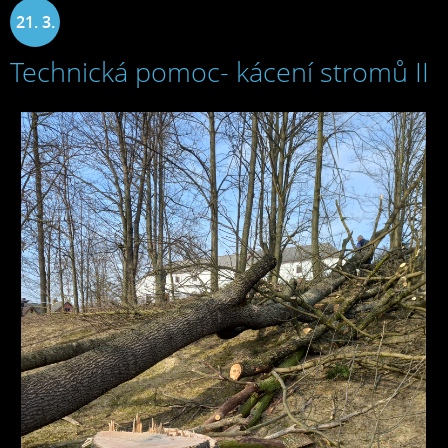
21. 3.
Technická pomoc- kácení stromů II
2022