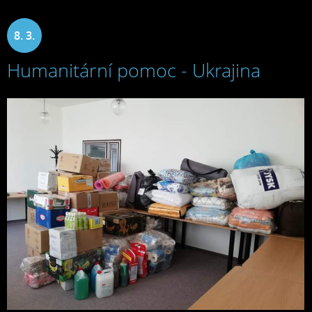
8. 3.
Humanitární pomoc - Ukrajina
2022