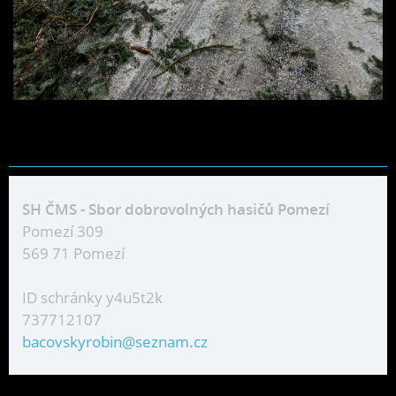
SH ČMS - Sbor dobrovolných hasičů Pomezí
Pomezí 309
569 71 Pomezí
ID schránky y4u5t2k
737712107
bacovskyrobin@seznam.cz