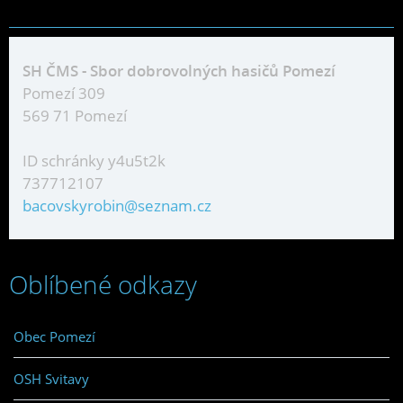
SH ČMS - Sbor dobrovolných hasičů Pomezí
Pomezí 309
569 71 Pomezí
ID schránky y4u5t2k
737712107
bacovskyrobin@seznam.cz
Oblíbené odkazy
Obec Pomezí
OSH Svitavy