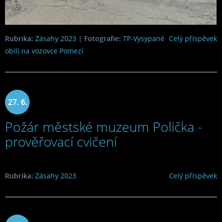
Rubrika:
Zásahy 2023
|
Fotografie:
TP-Vysypané
Celý příspěvek
obilí na vozovce Pomezí
27. 6.
Požár městské muzeum Polička -
2023
prověřovací cvičení
Rubrika:
Zásahy 2023
Celý příspěvek