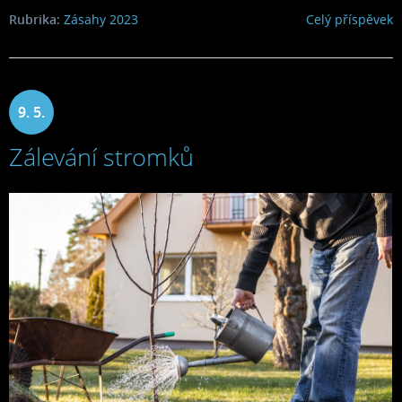
Rubrika:
Zásahy 2023
Celý příspěvek
9. 5.
Zálevání stromků
2023