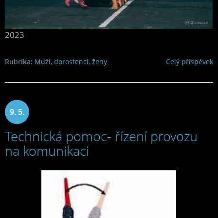
2023
Rubrika:
Muži, dorostenci, ženy
Celý příspěvek
9. 5.
Technická pomoc- řízení provozu
2023
na komunikaci