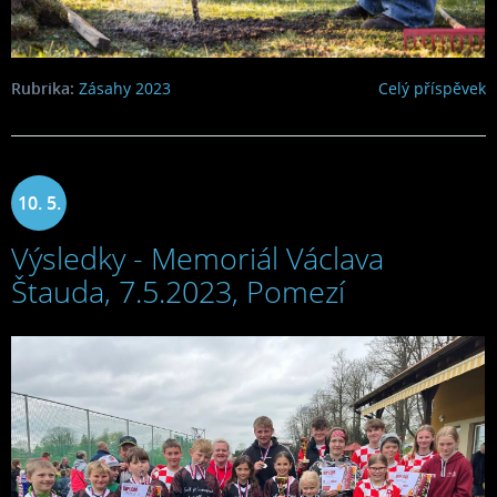
Rubrika:
Zásahy 2023
Celý příspěvek
10. 5.
Výsledky - Memoriál Václava
2023
Štauda, 7.5.2023, Pomezí