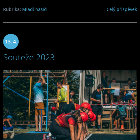
Rubrika:
Mladí hasiči
Celý příspěvek
13. 4.
Souteže 2023
2023