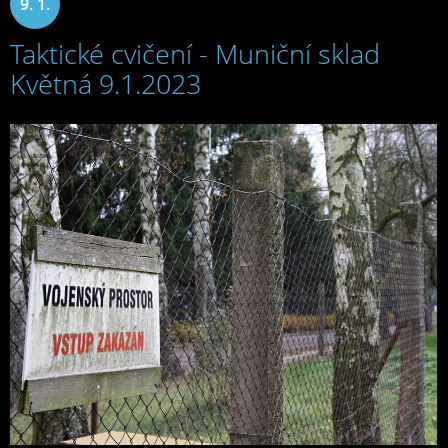
9. 1.
Taktické cvičení - Muniční sklad
2023
Květná 9.1.2023