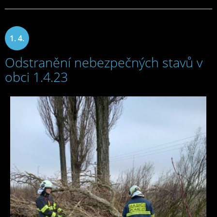
1. 4.
Odstranění nebezpečných stavů v
2023
obci 1.4.23