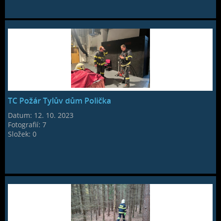
TC Požár Tylův dům Polička
Datum:
12. 10. 2023
Fotografií:
7
Složek:
0