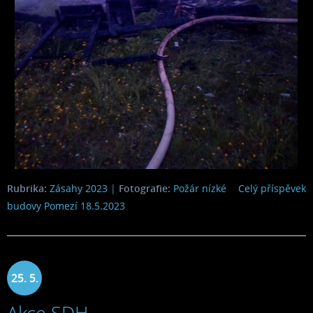
Rubrika:
Zásahy 2023
|
Fotografie:
Požár nízké
Celý příspěvek
budovy Pomezí 18.5.2023
25. 5.
Akce SDH
2023