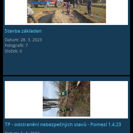
Stavba základen
Datum:
28. 3. 2023
Fotografií:
7
Složek:
0
TP - odstranění nebezpečných stavů - Pomezí 1.4.23