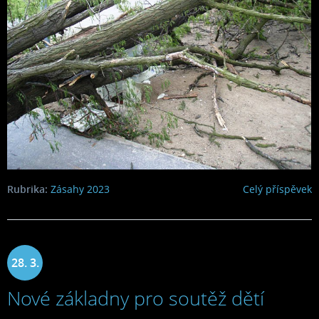
Rubrika:
Zásahy 2023
Celý příspěvek
28. 3.
Nové základny pro soutěž dětí
2023