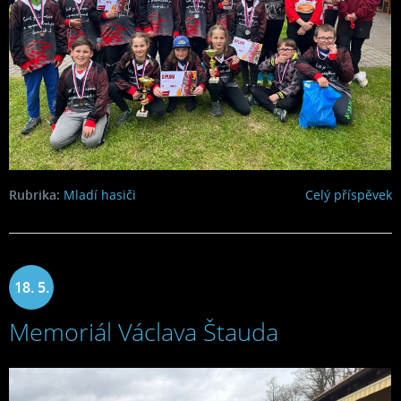
Rubrika:
Mladí hasiči
Celý příspěvek
18. 5.
Memoriál Václava Štauda
2023