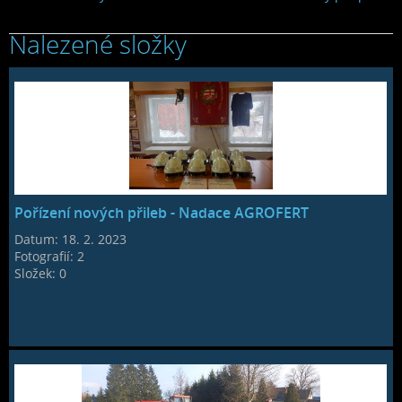
Nalezené složky
Pořízení nových přileb - Nadace AGROFERT
Datum:
18. 2. 2023
Fotografií:
2
Složek:
0