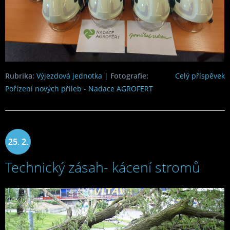
Rubrika:
Výjezdová jednotka
|
Fotografie:
Celý příspěvek
Pořízení nových přileb - Nadace AGROFERT
25. 2.
Technický zásah- kácení stromů
2023