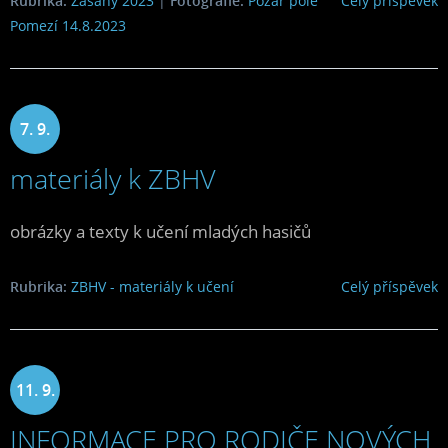
Rubrika:
Zásahy 2023
|
Fotografie:
Požár pole
Celý příspěvek
Pomezí 14.8.2023
7. 9.
materiály k ZBHV
2023
obrázky a texty k učení mladých hasičů
Rubrika:
ZBHV - materiály k učení
Celý příspěvek
11. 9.
INFORMACE PRO RODIČE NOVÝCH
2023