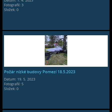
Datum:
1. 4. 2023
Fotografií:
3
Složek:
0
Požár nízké budovy Pomezí 18.5.2023
Datum:
19. 5. 2023
Fotografií:
5
Složek:
0