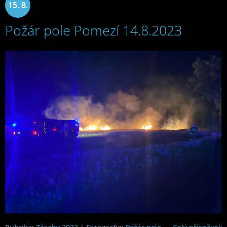
15. 8.
Požár pole Pomezí 14.8.2023
2023