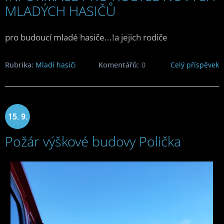
MLADÝCH HASIČŮ
pro budoucí mladé hasiče...!a jejich rodiče
Rubrika:
Mladí hasiči
Komentářů:
0
Celý příspěvek
15. 9.
Požár výškové budovy Polička
2023