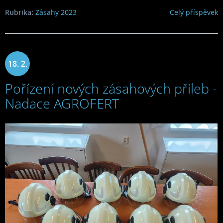
Rubrika:
Zásahy 2023
Celý příspěvek
18. 2.
Pořízení nových zásahových přileb -
2023
Nadace AGROFERT