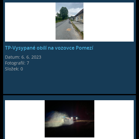
TP-Vysypané obilí na vozovce Pomezí
Datum:
6. 6. 2023
Fotografií:
7
Složek:
0