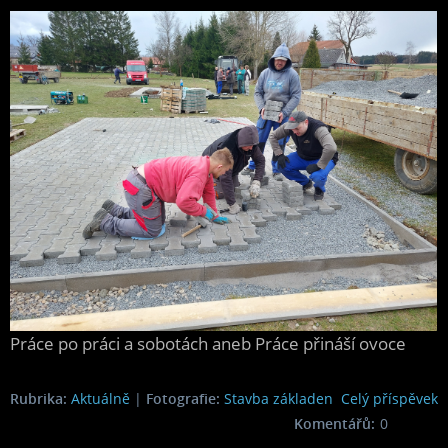
Práce po práci a sobotách aneb Práce přináší ovoce
Rubrika:
Aktuálně
|
Fotografie:
Stavba základen
Celý příspěvek
Komentářů:
0