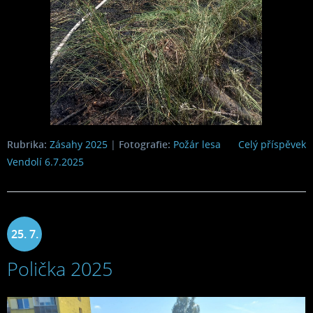
Rubrika:
Zásahy 2025
|
Fotografie:
Požár lesa
Celý příspěvek
Vendolí 6.7.2025
25. 7.
Polička 2025
2025