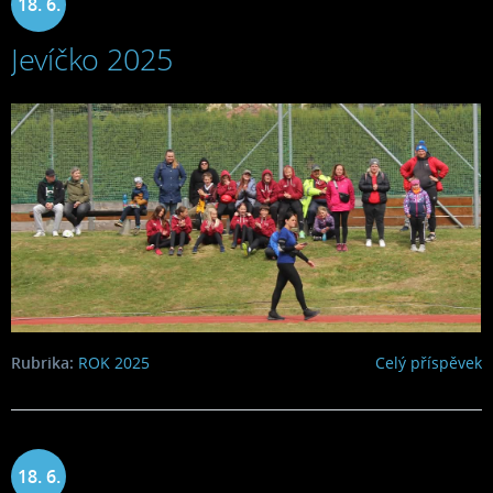
18. 6.
Jevíčko 2025
2025
Rubrika:
ROK 2025
Celý příspěvek
18. 6.