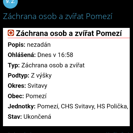
9. 2.
Záchrana osob a zvířat Pomezí
2025