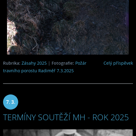
Rubrika:
Zásahy 2025
|
Fotografie:
Požár
Celý příspěvek
travního porostu Radiměř 7.3.2025
7. 3.
TERMÍNY SOUTĚŽÍ MH - ROK 2025
2025