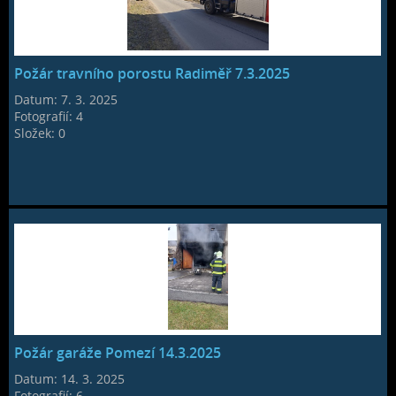
Požár travního porostu Radiměř 7.3.2025
Datum:
7. 3. 2025
Fotografií:
4
Složek:
0
Požár garáže Pomezí 14.3.2025
Datum:
14. 3. 2025
Fotografií:
6