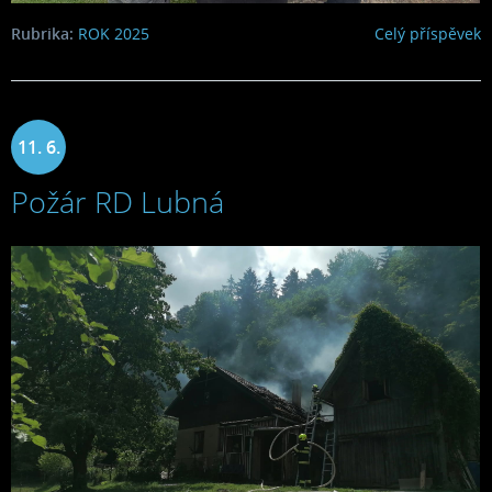
Rubrika:
ROK 2025
Celý příspěvek
11. 6.
Požár RD Lubná
2025