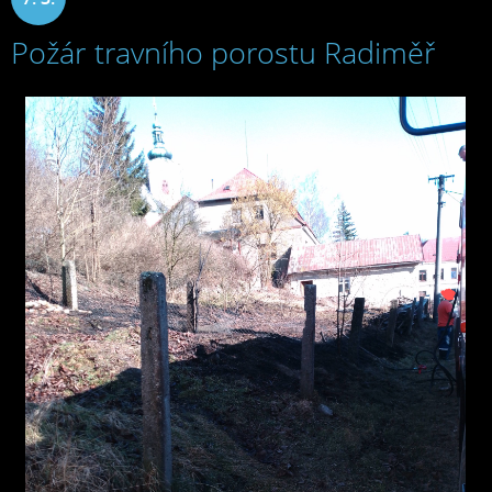
Požár travního porostu Radiměř
2025