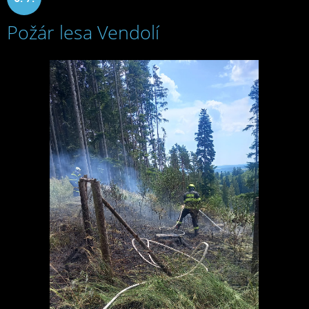
Požár lesa Vendolí
2025