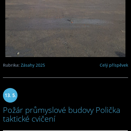
Rubrika:
Zásahy 2025
Celý příspěvek
13. 5.
Požár průmyslové budovy Polička
2025
taktické cvičení