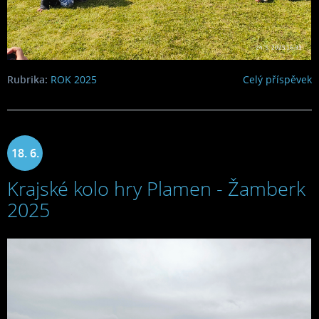
Rubrika:
ROK 2025
Celý příspěvek
18. 6.
Krajské kolo hry Plamen - Žamberk
2025
2025