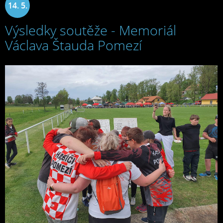
14. 5.
Výsledky soutěže - Memoriál
2025
Václava Štauda Pomezí