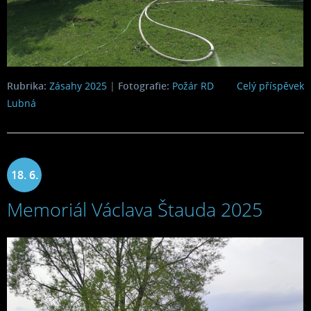
Rubrika:
Zásahy 2025
|
Fotografie:
Požár RD
Celý příspěvek
Lubná
18. 6.
Memoriál Václava Štauda 2025
2025