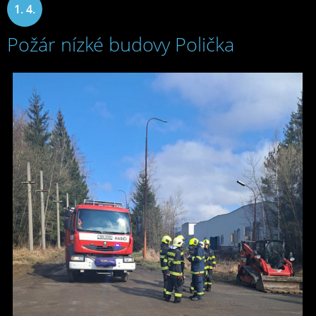
1. 4.
Požár nízké budovy Polička
2025