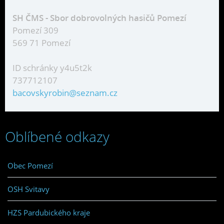
SH ČMS - Sbor dobrovolných hasičů Pomezí
Pomezí 309
569 71 Pomezí
ID schránky y4u5t2k
737712107
bacovskyrobin@seznam.cz
Oblíbené odkazy
Obec Pomezí
OSH Svitavy
HZS Pardubického kraje