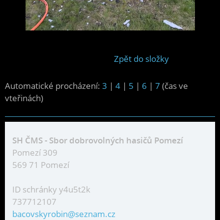
Zpět do složky
Automatické procházení:
3
|
4
|
5
|
6
|
7
(čas ve
vteřinách)
SH ČMS - Sbor dobrovolných hasičů Pomezí
Pomezí 309
569 71 Pomezí
ID schránky y4u5t2k
737712107
bacovskyrobin@seznam.cz