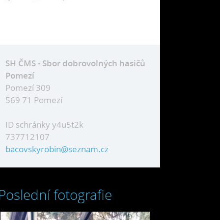
SH ČMS - Sbor dobrovolných hasičů
Pomezí
Pomezí 309
569 71 Pomezí
ID schránky y4u5t2k
737712107
bacovskyrobin@seznam.cz
Poslední fotografie