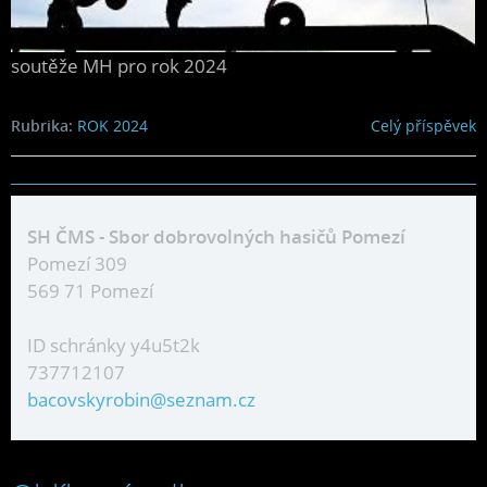
soutěže MH pro rok 2024
Rubrika:
ROK 2024
Celý příspěvek
SH ČMS - Sbor dobrovolných hasičů Pomezí
Pomezí 309
569 71 Pomezí
ID schránky y4u5t2k
737712107
bacovskyrobin@seznam.cz