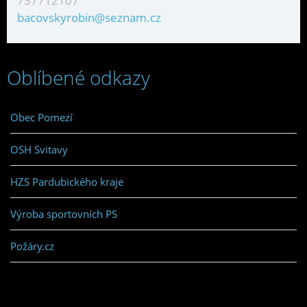
737712107
bacovskyrobin@seznam.cz
Oblíbené odkazy
Obec Pomezí
OSH Svitavy
HZS Pardubického kraje
Výroba sportovních PS
Požáry.cz