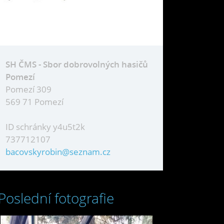
SH ČMS - Sbor dobrovolných hasičů
Pomezí
Pomezí 309
569 71 Pomezí
ID schránky y4u5t2k
737712107
bacovskyrobin@seznam.cz
Poslední fotografie