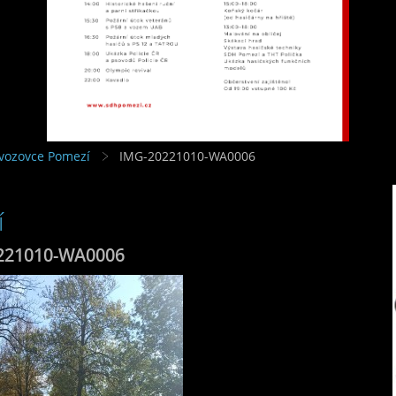
 vozovce Pomezí
IMG-20221010-WA0006
í
221010-WA0006