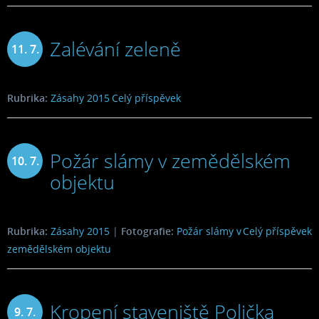
Zalévání zeleně
11. 7.
2015
Rubrika:
Zásahy 2015
Celý příspěvek
Požár slámy v zemědělském
10. 7.
objektu
2015
Rubrika:
Zásahy 2015
|
Fotografie:
Požár slámy v
Celý příspěvek
zemědělském objektu
Kropení staveniště Polička
9. 7.