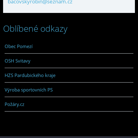
bacovskyrobin@seznam.cz
Oblíbené odkazy
Obec Pomezí
OSH Svitavy
HZS Pardubického kraje
Výroba sportovních PS
Požáry.cz