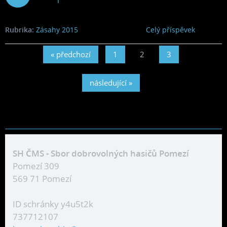
2015
Rubrika:
Zásahy 2015
Celý příspěvek
« předchozí
1
2
3
následující »
SH ČMS - Sbor dobrovolných hasičů Pomezí
Pomezí 309
569 71 Pomezí
ID schránky y4u5t2k
737712107