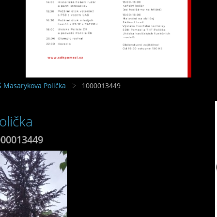
Š Masarykova Polička
1000013449
olička
000013449