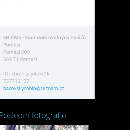
SH ČMS - Sbor dobrovolných hasičů
Pomezí
Pomezí 309
569 71 Pomezí
ID schránky y4u5t2k
737712107
bacovskyrobin@seznam.cz
Poslední fotografie