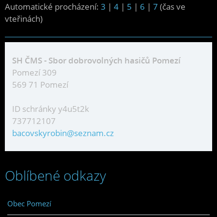
Automatické procházení:
3
|
4
|
5
|
6
|
7
(čas ve
vteřinách)
SH ČMS - Sbor dobrovolných hasičů Pomezí
Pomezí 309
569 71 Pomezí
ID schránky y4u5t2k
737712107
bacovskyrobin@seznam.cz
Oblíbené odkazy
Obec Pomezí