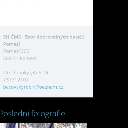
SH ČMS - Sbor dobrovolných hasičů
Pomezí
Pomezí 309
569 71 Pomezí
ID schránky y4u5t2k
737712107
bacovskyrobin@seznam.cz
Poslední fotografie