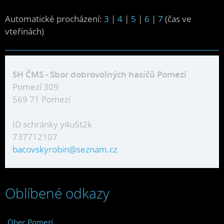
Automatické procházení:
3
|
4
|
5
|
6
|
7
(čas ve
vteřinách)
SH ČMS - Sbor dobrovolných hasičů Pomezí
Pomezí 309
569 71 Pomezí
ID schránky y4u5t2k
737712107
bacovskyrobin@seznam.cz
Oblíbené odkazy
Obec Pomezí