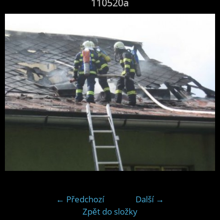
110520a
← Předchozí
Další →
Zpět do složky