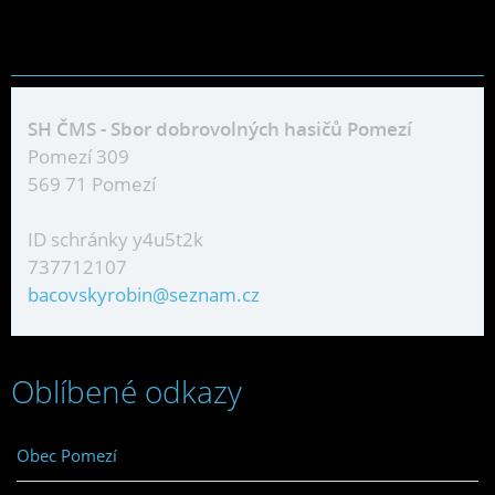
SH ČMS - Sbor dobrovolných hasičů Pomezí
Pomezí 309
569 71 Pomezí
ID schránky y4u5t2k
737712107
bacovskyrobin@seznam.cz
Oblíbené odkazy
Obec Pomezí