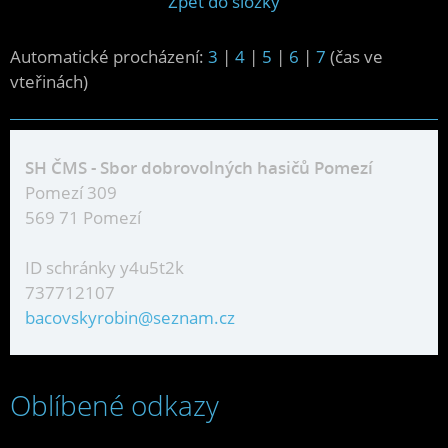
Zpět do složky
Automatické procházení:
3
|
4
|
5
|
6
|
7
(čas ve
vteřinách)
SH ČMS - Sbor dobrovolných hasičů Pomezí
Pomezí 309
569 71 Pomezí
ID schránky y4u5t2k
737712107
bacovskyrobin@seznam.cz
Oblíbené odkazy