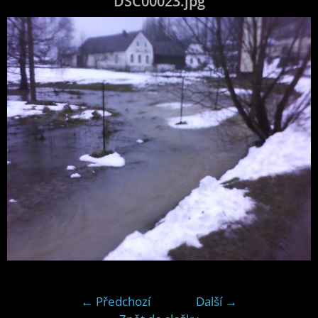
DSC00023.jpg
← Předchozí
Další →