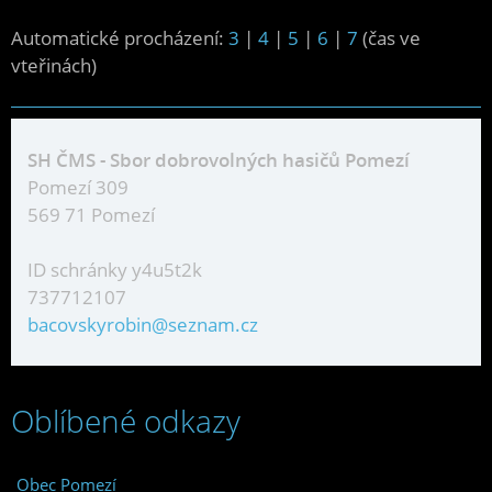
Automatické procházení:
3
|
4
|
5
|
6
|
7
(čas ve
vteřinách)
SH ČMS - Sbor dobrovolných hasičů Pomezí
Pomezí 309
569 71 Pomezí
ID schránky y4u5t2k
737712107
bacovskyrobin@seznam.cz
Oblíbené odkazy
Obec Pomezí