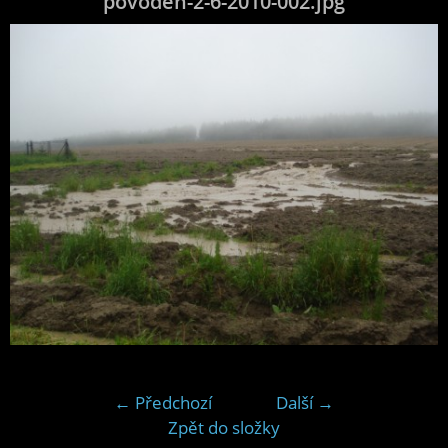
povoden-2-6-2010-002.jpg
← Předchozí
Další →
Zpět do složky