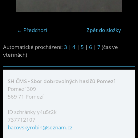
← Předchozí
Zpět do složky
Automatické procházení:
3
|
4
|
5
|
6
|
7
(čas ve
vteřinách)
SH ČMS - Sbor dobrovolných hasičů Pomezí
Pomezí 309
569 71 Pomezí
ID schránky y4u5t2k
737712107
bacovskyrobin@seznam.cz