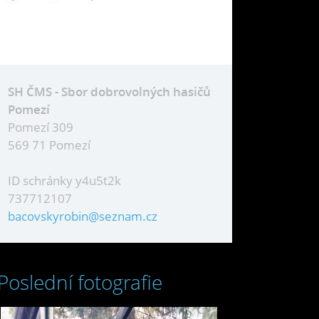
SH ČMS - Sbor dobrovolných hasičů
Pomezí
Pomezí 309
569 71 Pomezí
ID schránky y4u5t2k
737712107
bacovskyrobin@seznam.cz
Poslední fotografie