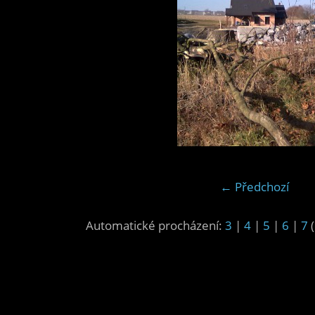
← Předchozí
Automatické procházení:
3
|
4
|
5
|
6
|
7
(