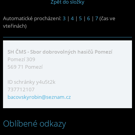
Zpět do složky
Automatické procházení:
3
|
4
|
5
|
6
|
7
(čas ve
vteřinách)
SH ČMS - Sbor dobrovolných hasičů Pomezí
Pomezí 309
569 71 Pomezí
ID schránky y4u5t2k
737712107
bacovskyrobin@seznam.cz
Oblíbené odkazy