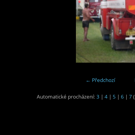
← Předchozí
Automatické procházení:
3
|
4
|
5
|
6
|
7
(