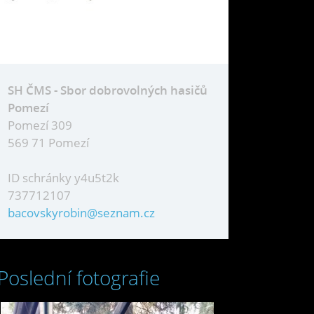
SH ČMS - Sbor dobrovolných hasičů
Pomezí
Pomezí 309
569 71 Pomezí
ID schránky y4u5t2k
737712107
bacovskyrobin@seznam.cz
Poslední fotografie