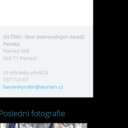
SH ČMS - Sbor dobrovolných hasičů
Pomezí
Pomezí 309
569 71 Pomezí
ID schránky y4u5t2k
737712107
bacovskyrobin@seznam.cz
Poslední fotografie