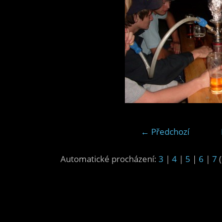
← Předchozí
Automatické procházení:
3
|
4
|
5
|
6
|
7
(