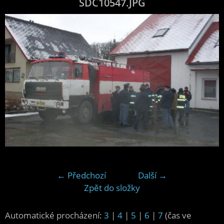
SDC10547.JPG
← Předchozí
Další →
Zpět do složky
Automatické procházení:
3
|
4
|
5
|
6
|
7
(čas ve