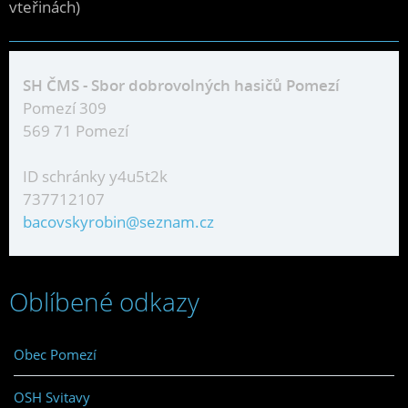
vteřinách)
SH ČMS - Sbor dobrovolných hasičů Pomezí
Pomezí 309
569 71 Pomezí
ID schránky y4u5t2k
737712107
bacovskyrobin@seznam.cz
Oblíbené odkazy
Obec Pomezí
OSH Svitavy