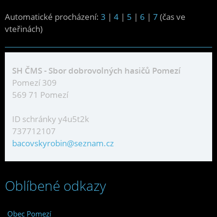
Automatické procházení:
3
|
4
|
5
|
6
|
7
(čas ve
vteřinách)
SH ČMS - Sbor dobrovolných hasičů Pomezí
Pomezí 309
569 71 Pomezí
ID schránky y4u5t2k
737712107
bacovskyrobin@seznam.cz
Oblíbené odkazy
Obec Pomezí