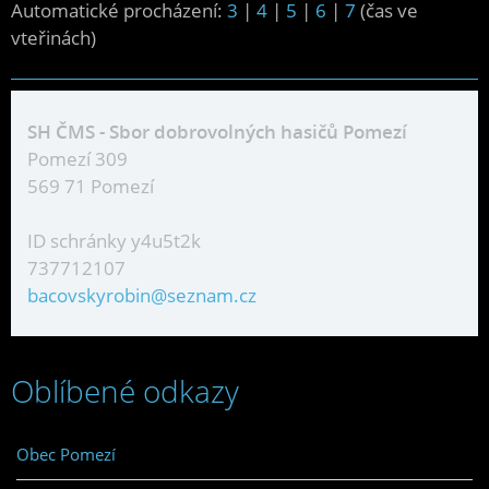
Automatické procházení:
3
|
4
|
5
|
6
|
7
(čas ve
vteřinách)
SH ČMS - Sbor dobrovolných hasičů Pomezí
Pomezí 309
569 71 Pomezí
ID schránky y4u5t2k
737712107
bacovskyrobin@seznam.cz
Oblíbené odkazy
Obec Pomezí