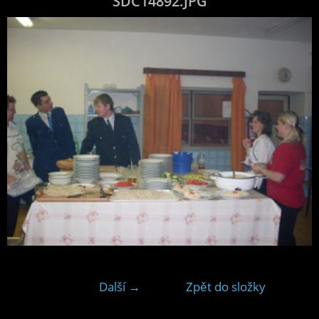
SDC14892.JPG
Další →
Zpět do složky