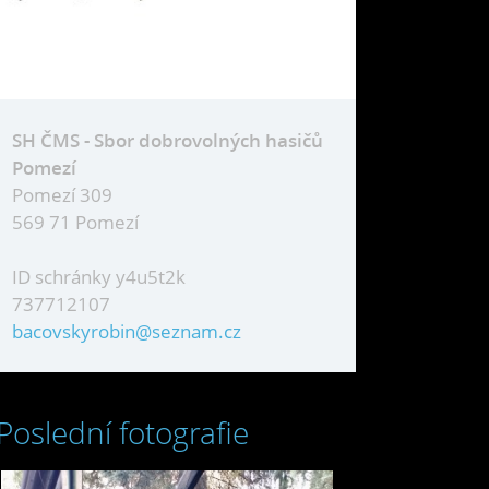
SH ČMS - Sbor dobrovolných hasičů
Pomezí
Pomezí 309
569 71 Pomezí
ID schránky y4u5t2k
737712107
bacovskyrobin@seznam.cz
Poslední fotografie