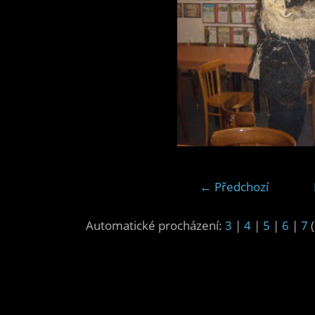
← Předchozí
Automatické procházení:
3
|
4
|
5
|
6
|
7
(