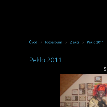
Úvod
Fotoalbum
Z akcí
Peklo 2011
Peklo 2011
S