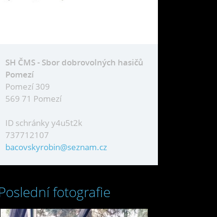
SH ČMS - Sbor dobrovolných hasičů
Pomezí
Pomezí 309
569 71 Pomezí
ID schránky y4u5t2k
737712107
bacovskyrobin@seznam.cz
Poslední fotografie