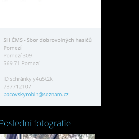
SH ČMS - Sbor dobrovolných hasičů
Pomezí
Pomezí 309
569 71 Pomezí
ID schránky y4u5t2k
737712107
bacovskyrobin@seznam.cz
Poslední fotografie