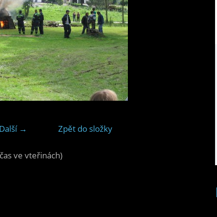
Další →
Zpět do složky
čas ve vteřinách)