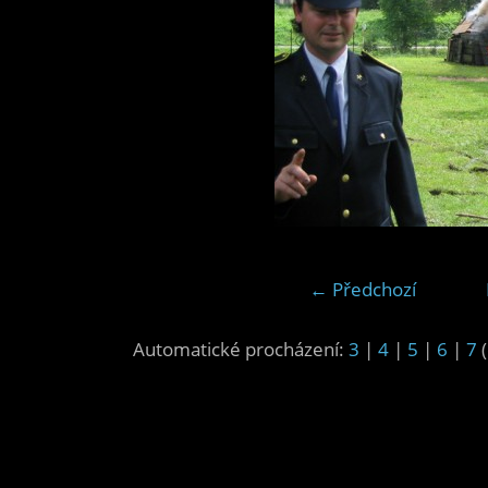
← Předchozí
Automatické procházení:
3
|
4
|
5
|
6
|
7
(