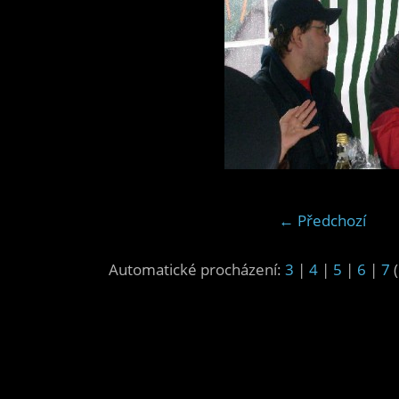
← Předchozí
Automatické procházení:
3
|
4
|
5
|
6
|
7
(