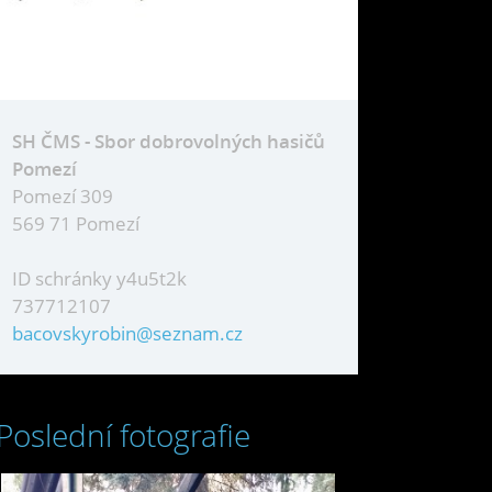
SH ČMS - Sbor dobrovolných hasičů
Pomezí
Pomezí 309
569 71 Pomezí
ID schránky y4u5t2k
737712107
bacovskyrobin@seznam.cz
Poslední fotografie