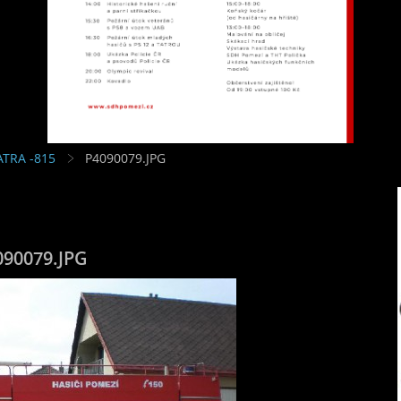
ATRA -815
P4090079.JPG
090079.JPG