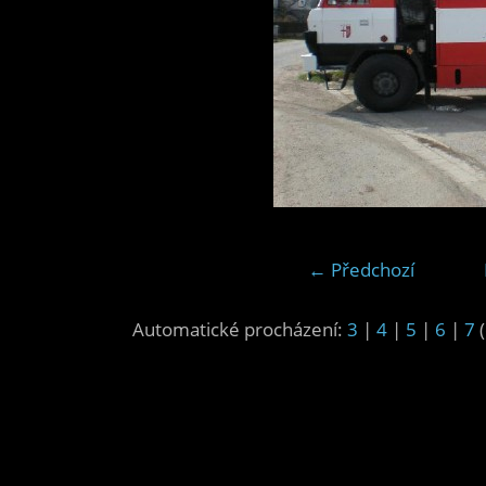
← Předchozí
Automatické procházení:
3
|
4
|
5
|
6
|
7
(