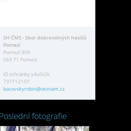
SH ČMS - Sbor dobrovolných hasičů
Pomezí
Pomezí 309
569 71 Pomezí
ID schránky y4u5t2k
737712107
bacovskyrobin@seznam.cz
Poslední fotografie