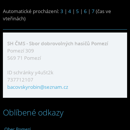
Automatické procházení:
3
|
4
|
5
|
6
|
7
(čas ve
vteřinách)
SH ČMS - Sbor dobrovolných hasičů Pomezí
Pomezí 309
569 71 Pomezí
ID schránky y4u5t2k
737712107
bacovskyrobin@seznam.cz
Oblíbené odkazy
Obec Pomezí