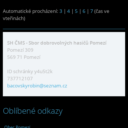
Automatické procházení:
3
|
4
|
5
|
6
|
7
(čas ve
vteřinách)
SH ČMS - Sbor dobrovolných hasičů Pomezí
Pomezí 309
569 71 Pomezí
ID schránky y4u5t2k
737712107
bacovskyrobin@seznam.cz
Oblíbené odkazy
Obec Pomezí