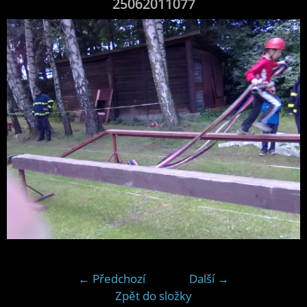
25062011077
← Předchozí
Další →
Zpět do složky