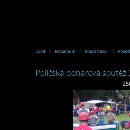
Úvod
Fotoalbum
Mladí hasiči
Polič
Poličská pohárová soutěž
25