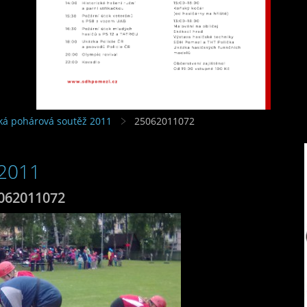
ská pohárová soutěž 2011
25062011072
 2011
062011072