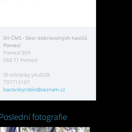
SH ČMS - Sbor dobrovolných hasičů
Pomezí
Pomezí 309
569 71 Pomezí
ID schránky y4u5t2k
737712107
bacovskyrobin@seznam.cz
Poslední fotografie