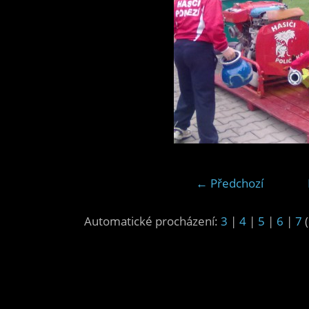
← Předchozí
Automatické procházení:
3
|
4
|
5
|
6
|
7
(