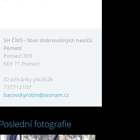
SH ČMS - Sbor dobrovolných hasičů
Pomezí
Pomezí 309
569 71 Pomezí
ID schránky y4u5t2k
737712107
bacovskyrobin@seznam.cz
Poslední fotografie