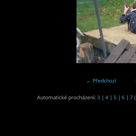
← Předchozí
Automatické procházení:
3
|
4
|
5
|
6
|
7
(