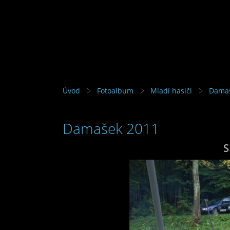
Úvod
Fotoalbum
Mladí hasiči
Damaš
Damašek 2011
S