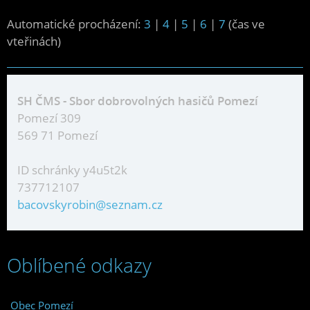
Automatické procházení:
3
|
4
|
5
|
6
|
7
(čas ve
vteřinách)
SH ČMS - Sbor dobrovolných hasičů Pomezí
Pomezí 309
569 71 Pomezí
ID schránky y4u5t2k
737712107
bacovskyrobin@seznam.cz
Oblíbené odkazy
Obec Pomezí