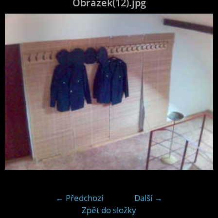
Obrázek(12).jpg
← Předchozí
Další →
Zpět do složky