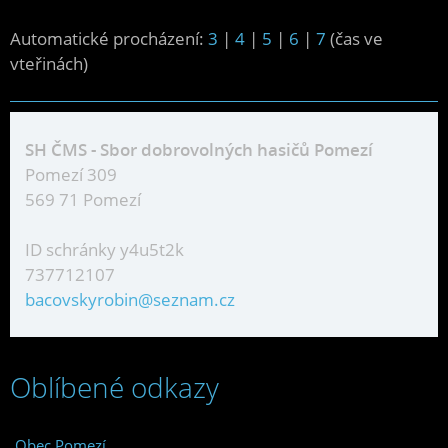
Automatické procházení:
3
|
4
|
5
|
6
|
7
(čas ve
vteřinách)
SH ČMS - Sbor dobrovolných hasičů Pomezí
Pomezí 309
569 71 Pomezí
ID schránky y4u5t2k
737712107
bacovskyrobin@seznam.cz
Oblíbené odkazy
Obec Pomezí