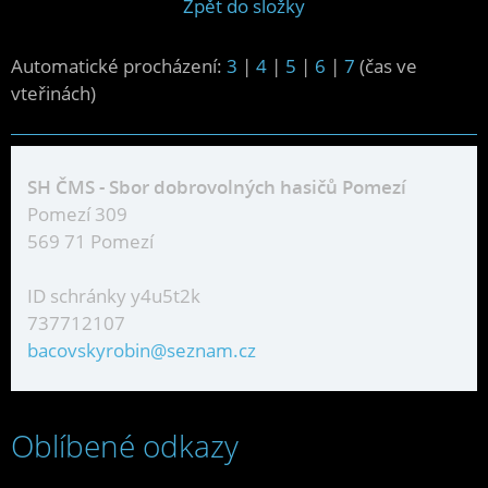
Zpět do složky
Automatické procházení:
3
|
4
|
5
|
6
|
7
(čas ve
vteřinách)
SH ČMS - Sbor dobrovolných hasičů Pomezí
Pomezí 309
569 71 Pomezí
ID schránky y4u5t2k
737712107
bacovskyrobin@seznam.cz
Oblíbené odkazy