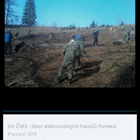
SH ČMS - Sbor dobrovolných hasičů Pomezí
Pomezí 309