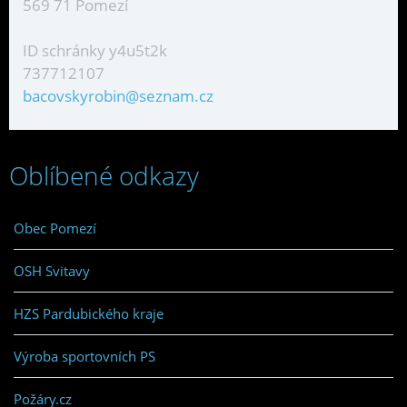
569 71 Pomezí
ID schránky y4u5t2k
737712107
bacovskyrobin@seznam.cz
Oblíbené odkazy
Obec Pomezí
OSH Svitavy
HZS Pardubického kraje
Výroba sportovních PS
Požáry.cz