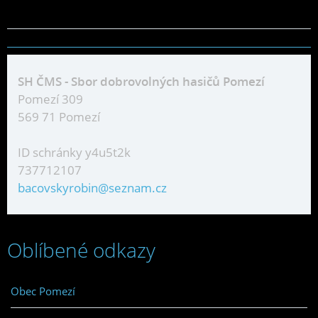
SH ČMS - Sbor dobrovolných hasičů Pomezí
Pomezí 309
569 71 Pomezí
ID schránky y4u5t2k
737712107
bacovskyrobin@seznam.cz
Oblíbené odkazy
Obec Pomezí