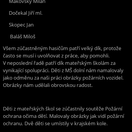
Makovský Milan
Dočekal Jiří ml.
Skopec Jan
Baláš Miloš
Všem zúčastněným hasičům patří velký dík, protože
často se musí i uvolňovat z práce, aby pomohli.
V neposlední řadě patří dík mateřským školám za
vynikající spolupráci. Děti z MŠ dolní nám namalovaly
jako odměnu za naši práci obrázky požárních vozidel.
Obrázky nám udělali obrovskou radost.
Děti z mateřských škol se zúčastnily soutěže Požární
ochrana očima dětí. Malovaly obrázky jak vidí požární
ochranu. Dvě děti se umístily v krajském kole.