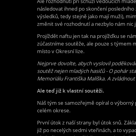
Ale rozhodnutí při schůzi vedoucích mláde
následovat ihned po skončení posledního z
výsledků, tedy stejně jako mají muži), mi
změnit své rozhodnutí a nezbylo nám nic 
Projíždět naftu jen tak na projížďku se nám
zúčastníme soutěže, ale pouze s týmem m
místo v Okresní lize.
Nejprve dovolte, abych vyslovil poděkován
soutěž nejen mladých hasičů - O pohár sta
Memoriálu Františka Malíška. A zvládnout 
Ale teď již k vlastní soutěži.
Náš tým se samozřejmě opíral o výborný 
celém okrese.
První útok z naší strany byl útok snů. Zák
již po necelých sedmi vteřinách, a to vyp