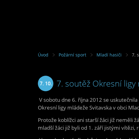
Úvod
Požární sport
Mladí hasiči
7. 
7. soutěž Okresní ligy
7. 10.
2012
V sobotu dne 6. října 2012 se uskutečnila 
Okresní ligy mládeže Svitavska v obci Ml
Protože koblížci ani starší žáci již neměli
mladší žáci již byli od 1. září jistými vítěz