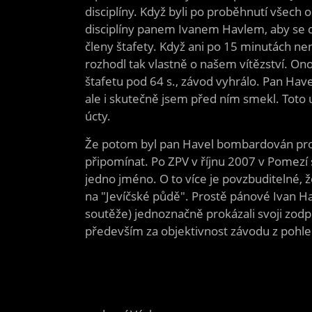
disciplíny. Když byli po proběhnutí všech 
disciplíny panem Ivanem Havlem, aby se dos
členy štafety. Když ani po 15 minutách nen
rozhodl tak vlastně o našem vítězství. Ono 
štafetu pod 64 s., závod vyhrálo. Pan Have
ale i skutečně jsem před ním smekl. Toto u
úcty.
Že potom byl pan Havel bombardován pro
připomínat. Po ZPV v říjnu 2007 v Pomezí s
jedno jméno. O to více je povzbuditelné, ž
na "Jevíčské půdě". Prostě pánové Ivan Hav
soutěže) jednoznačně prokázali svoji zodp
především za objektivnost závodu z pohle