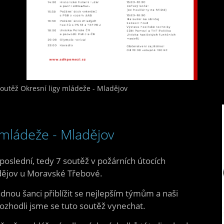
soutěž Okresní ligy mládeže - Mladějov
 mládeže - Mladějov
poslední, tedy 7 soutěž v požárních útocích
adějov u Moravské Třebové.
 žádnou šanci přiblížit se nejlepším týmům a naši
i, rozhodli jsme se tuto soutěž vynechat.