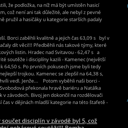
stili, že podložka, na níž má být umístěn hasicí
, což není ani tak důležité, ale nebyl z pevné
ě pružil a hasičáky u kategorie starších padaly
ší. Borci zaběhli kvalitně a jejich čas 63,09 s byl v
 začaly dít věci!!! Předběhli nás takové týmy, které
ových listin. Hradec nad Svitavou - 62,47 s a
é soutěže i disciplíny kazili - Kamenec (největší
dek 64,50 s. Po prvních pokusech jsme byli tedy
 nejlepší trojkou. Kamenec se zlepšil na 64,38 s,
hvíli vedl. Jenže... Potom vyběhli naši borci -
 Svobodová překonala hravě bariéru a Natálka
ák v závodech. Bivoj jen dokončil na rozdělovači
í čas v dějinách mladší kategorie na této štafetě -
součet disciplín v závodě byl 5, což
ední pohárové soutěži!!! Bomba,