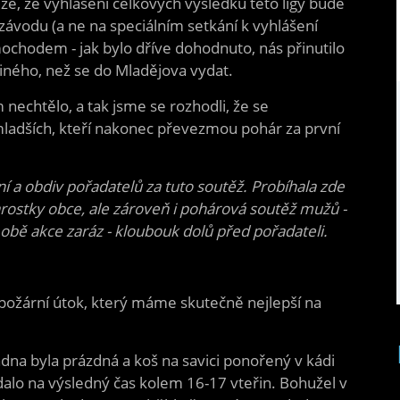
že, že vyhlášení celkových výsledků této ligy bude
ávodu (a ne na speciálním setkání k vyhlášení
mochodem - jak bylo dříve dohodnuto, nás přinutilo
jiného, než se do Mladějova vydat.
 nechtělo, a tak jsme se rozhodli, že se
ladších, kteří nakonec převezmou pohár za první
í a obdiv pořadatelů za tuto soutěž. Probíhala zde
rostky obce, ale zároveň i pohárová soutěž mužů -
obě akce zaráz - kloubouk dolů před pořadateli.
požární útok, který máme skutečně nejlepší na
ladna byla prázdná a koš na savici ponořený v kádi
adalo na výsledný čas kolem 16-17 vteřin. Bohužel v