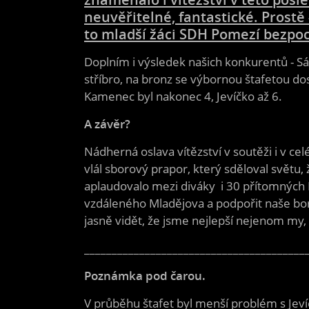
neuvěřitelné, fantastické. Prostě 
to mladší žáci SDH Pomezí bezpoc
Doplním i výsledek našich konkurentů - Sá
stříbro, na bronz se výbornou štafetou d
Kamenec byl nakonec 4, Jevíčko až 6.
A závěr?
Nádherná oslava vítězství v soutěži i v c
vlál sborový prapor, který sděloval světu,
aplaudovalo mezi diváky i 30 přítomných 
vzdáleného Mladějova a podpořit naše borc
jasně vidět, že jsme nejlepší nejenom my, al
________________________________________
Poznámka pod čarou.
V průběhu štafet byl menší problém s Jeví