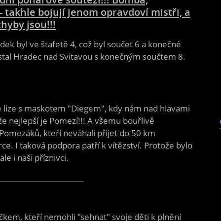
- takhle bojují jenom opravdoví mistři, a
hyby jsou!!!
dek byl ve štafetě 4, což byl součet 6 a konečné
ostal Hradec nad Svitavou s konečným součtem 8.
elé lize s maskotem "Diegem", kdy nám nad hlavami
 že nejlepší je Pomezí!!! A všemu bouřlivě
Pomezáků, kteří neváhali přijet do 50 km
e. I taková podpora patří k vítězství. Protože bylo
e i naši příznivci.
______________________
čkem, kteří nemohli "sehnat" svoje děti k plnění