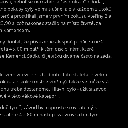
 pokusu, neboť se nerozběhla časomíra. Co dodat,
atné pokusy byly velmi slušné, ale v každém z útoků
 terč a prostříkali jsme v prvním pokusu vteřiny 2 a
.90 s, což nakonec stačilo na místo čtvrté, za
tím Kamencem.
 my doufali, že přivezeme alespoň pohár za nižší
eta 4 x 60 m patří k těm disciplínám, které
o se Kamenci, Sádku či Jevíčku díváme často na záda.
lkovém vítězi je rozhodnuto, tato štafeta je velmi
kus, a nikoliv trestné vteřiny), takže se může stát
nu třeba dostaneme. Hlavní bylo - užít si závod,
avě v této věkové kategorii.
dně týmů, závod byl naprosto srovnatelný s
 štafetě 4 x 60 m nastupoval zrovna ten tým,