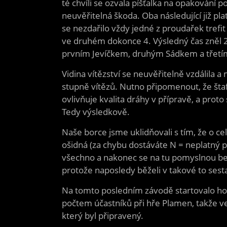
té chvíli se ozvala píšťalka na opakování
neuvěřitelná škoda. Oba následující již pl
se nezdařilo vždy jedné z proudařek trefit
ve druhém dokonce 4. Výsledný čas zněl 23
prvním Jevíčkem, druhým Sádkem a tře
Vidina vítězství se neuvěřitelně vzdálila a
stupně vítězů. Nutno připomenout, že štaf
ovlivňuje kvalita dráhy v přípravě, a prot
Tedy výsledkově.
Naše borce jsme uklidňovali s tím, že o ce
ošidná (za chybu dostáváte N = neplatný po
všechno a nakonec se na tu pomyslnou bed
protože naposledy běželi v takové to sest
Na tomto posledním závodě startovalo ho
počtem účastníků při hře Plamen, takže ve
který byl připravený.