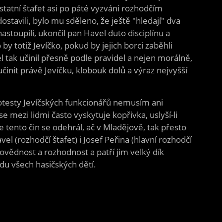
ostatní štafet asi po páté vyzváni rozhodčím
tavili, bylo mu sděleno, že ještě "hledají" dva
astoupili, ukončil pan Havel duto disciplínu a
by totiž Jevíčko, pokud by jejich borci zaběhli
l tak učinil přesně podle pravidel a nejen morálně,
činit právě Jevíčku, klobouk dolů a výraz nejvyšší
testy Jevíčských funkcionářů nemusím ani
e mezi lidmi často vyskytuje kopřivka, uslyší-li
e tento čin se odehrál, ač v Mladějově, tak přesto
el (rozhodčí štafet) i Josef Peřina (hlavní rozhodčí
ovědnost a rozhodnost a patří jim velký dík
du všech hasičských dětí.