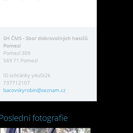
SH ČMS - Sbor dobrovolných hasičů
Pomezí
Pomezí 309
569 71 Pomezí
ID schránky y4u5t2k
737712107
bacovskyrobin@seznam.cz
Poslední fotografie