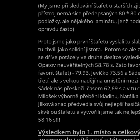
(My jsme při sledování štafet u starších zji
přístroj nemá sice předepsaných 80 * 80 cm
podložky, ale nějakého laminátu, jenž hodn
opravdu často)
Proto jsme jako první štafetu vyslali tu slab
tu chvíli jako solidní jistota. Potom se ale
se dříve potácely ve druhé desítce výsledk
Opatov neuvěřitelných 58.78 s. Zato favorit
favorit štafet) - 79,93, Jevíčko 73,56 a Sá
třetí, ale s velkou nadějí na umístění mezi
Sádek nás přeskočil časem 62,69 s a v tu c
Milošek výborně přeběhl kladinu, Natálka
Jílková snad předvedla svůj nejlepší hasič
skvělou štafetu a vytvořili jsme tak nejlepš
58,16 s!!!
Výsledkem bylo 1. místo a celkový 
znamenalo i vítězství v této posl