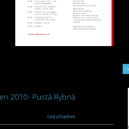
«
men 2010- Pustá Rybná
Celý příspěvek