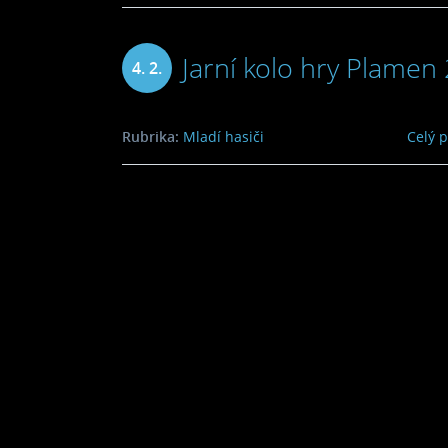
Jarní kolo hry Plamen
4. 2.
2009
Rubrika:
Mladí hasiči
Celý 