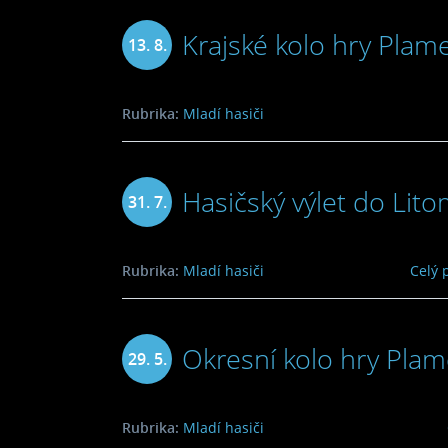
Krajské kolo hry Plam
13. 8.
2009
Rubrika:
Mladí hasiči
Hasičský výlet do Lito
31. 7.
2009
Rubrika:
Mladí hasiči
Celý 
Okresní kolo hry Pla
29. 5.
2009
Rubrika:
Mladí hasiči