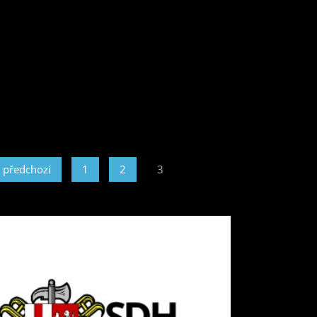
 předchozí
1
2
3