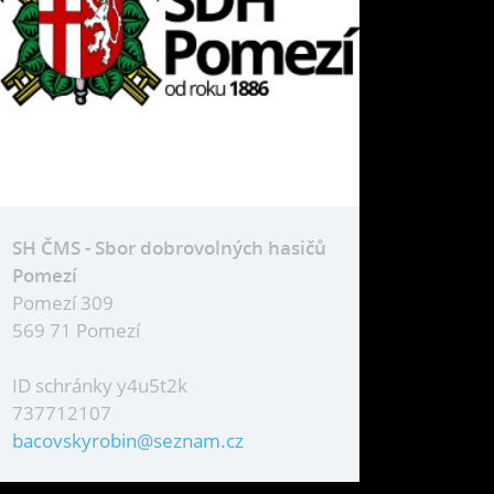
SH ČMS - Sbor dobrovolných hasičů
Pomezí
Pomezí 309
569 71 Pomezí
ID schránky y4u5t2k
737712107
bacovskyrobin@seznam.cz