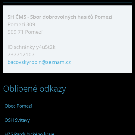
SH ČMS - Sbor dobrovolných hasičů Pomezí
Pomezí 309
569 71 Pomezí
ID schránky y4u5t2k
737712107
bacovskyrobin@seznam.cz
Oblíbené odkazy
Obec Pomezí
OSH Svitavy
HZS Pardubického kraje