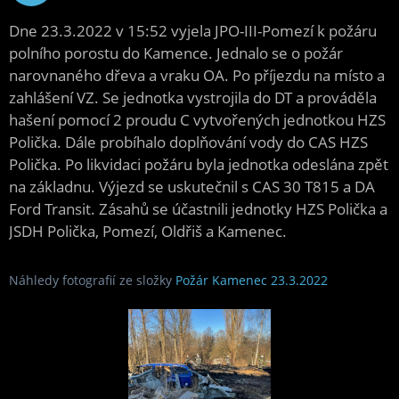
2022
Dne 23.3.2022 v 15:52 vyjela JPO-III-Pomezí k požáru
polního porostu do Kamence. Jednalo se o požár
narovnaného dřeva a vraku OA. Po příjezdu na místo a
zahlášení VZ. Se jednotka vystrojila do DT a prováděla
hašení pomocí 2 proudu C vytvořených jednotkou HZS
Polička. Dále probíhalo doplňování vody do CAS HZS
Polička. Po likvidaci požáru byla jednotka odeslána zpět
na základnu. Výjezd se uskutečnil s CAS 30 T815 a DA
Ford Transit. Zásahů se účastnili jednotky HZS Polička a
JSDH Polička, Pomezí, Oldřiš a Kamenec.
Náhledy fotografií ze složky
Požár Kamenec 23.3.2022