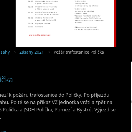
ásahy
Zásahy 2021
Požár trafostanice Polička
ička
zí k požáru trafostanice do Poličky. Po příjezdu
hu. Po té se na příkaz VZ jednotka vrátila zpět na
 Polička a JSDH Polička, Pomezí a Bystré. Výjezd se
.