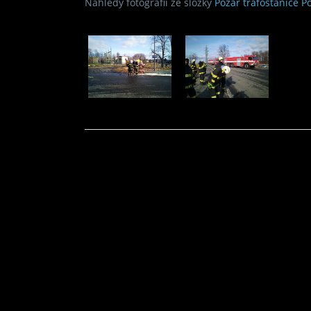
Náhledy fotografií ze složky
Požár trafostanice P