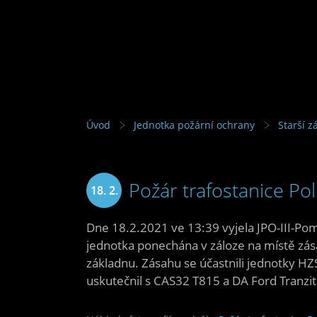
Úvod
Jednotka požární ochrany
Starší z
Požár trafostanice Pol
18. 2.
2021
Dne 18.2.2021 ve 13:39 vyjela JPO-III-Pome
jednotka ponechána v záloze na místě zása
základnu. Zásahu se účastnili jednotky HZS
uskutečnil s CAS32 T815 a DA Ford Tranzit