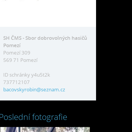
SH ČMS - Sbor dobrovolných hasičů
Pomezí
Pomezí 309
569 71 Pomezí
ID schránky y4u5t2k
737712107
bacovskyrobin@seznam.cz
Poslední fotografie