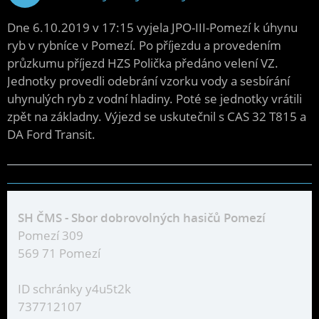
2019
Dne 6.10.2019 v 17:15 vyjela JPO-III-Pomezí k úhynu
ryb v rybníce v Pomezí. Po příjezdu a provedením
průzkumu příjezd HZS Polička předáno velení VZ.
Jednotky provedli odebrání vzorku vody a sesbírání
uhynulých ryb z vodní hladiny. Poté se jednotky vrátili
zpět na základny. Výjezd se uskutečnil s CAS 32 T815 a
DA Ford Transit.
SH ČMS - Sbor dobrovolných hasičů Pomezí
Pomezí 309
569 71 Pomezí
ID schránky y4u5t2k
737712107