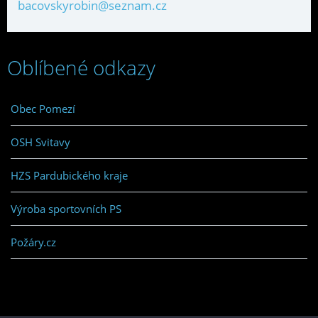
bacovskyrobin@seznam.cz
Oblíbené odkazy
Obec Pomezí
OSH Svitavy
HZS Pardubického kraje
Výroba sportovních PS
Požáry.cz