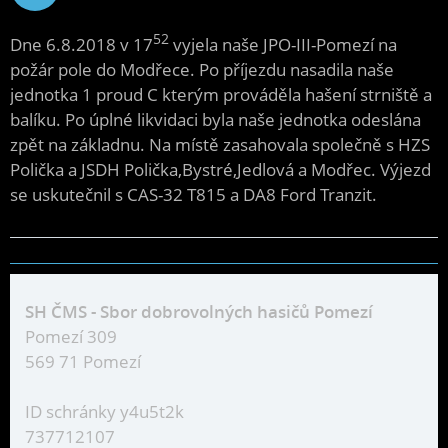
2018
52
Dne 6.8.2018 v 17
vyjela naše JPO-III-Pomezí na
požár pole do Modřece. Po příjezdu nasadila naše
jednotka 1 proud C kterým prováděla hašení strniště a
balíku. Po úplné likvidaci byla naše jednotka odeslána
zpět na základnu. Na místě zasahovala společně s HZS
Polička a JSDH Polička,Bystré,Jedlová a Modřec. Výjezd
se uskutečnil s CAS-32 T815 a DA8 Ford Tranzit.
SH ČMS - Sbor dobrovolných hasičů Pomezí
Pomezí 309
569 71 Pomezí
ID schránky y4u5t2k
737712107