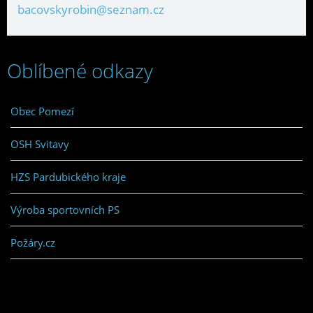
bacovskyrobin@seznam.cz
Oblíbené odkazy
Obec Pomezí
OSH Svitavy
HZS Pardubického kraje
Výroba sportovních PS
Požáry.cz