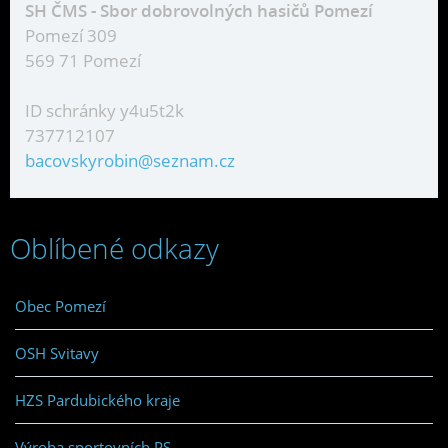
SH ČMS - Sbor dobrovolných hasičů Pomezí
Pomezí 309
569 71 Pomezí
ID schránky y4u5t2k
737712107
bacovskyrobin@seznam.cz
Oblíbené odkazy
Obec Pomezí
OSH Svitavy
HZS Pardubického kraje
Výroba sportovních PS